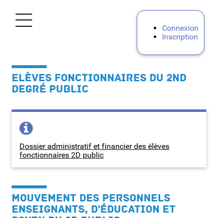
Ouvrir le menu
Connexion
Inscription
Accueil
ELÈVES FONCTIONNAIRES DU 2ND
Personnels d'encadrement
DEGRÉ PUBLIC
Premier degré
Second degré
Dossier administratif et financier des élèves
fonctionnaires 2D public
Personnels BIATPSS
Mes demandes
MOUVEMENT DES PERSONNELS
ENSEIGNANTS, D'ÉDUCATION ET
Assistance